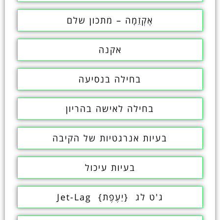
אֶקְזֵמָה – מתכון שלם
אקנה
בחילה בנסיעה
בחילה לאישה בהריון
בעיות אנרגטיות של הקיבה
בעיות עיכול
ג'ט לג {יַעֶפֶת} Jet-Lag