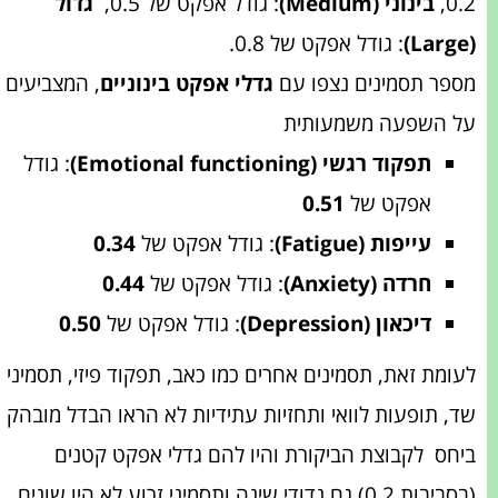
0.2,
בינוני (Medium)
: גודל אפקט של 0.5,
גדול
(Large)
: גודל אפקט של 0.8.
מספר תסמינים נצפו עם
גדלי אפקט בינוניים
, המצביעים
על השפעה משמעותית
תפקוד רגשי (Emotional functioning)
: גודל
אפקט של
0.51
עייפות (Fatigue)
: גודל אפקט של
0.34
חרדה (Anxiety)
: גודל אפקט של
0.44
דיכאון (Depression)
: גודל אפקט של
0.50
לעומת זאת, תסמינים אחרים כמו כאב, תפקוד פיזי, תסמיני
שד, תופעות לוואי ותחזיות עתידיות לא הראו הבדל מובהק
ביחס לקבוצת הביקורת והיו להם
גדלי אפקט קטנים
(בסביבות 0.2) גם נדודי שינה ותסמיני זרוע לא היו שונים