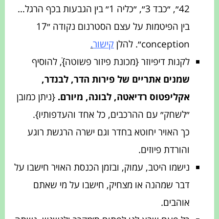
42״, ״כבד 3״, ״כליה 1״ בין הגבעות בכף הרגל…
בין הפיטמות על עצם הסטרנום נקודה ״17
conception״. להלן
קישור
.
לקנות דיפיוזר {מכונת פיזור פשוטה}ֿ, להוסיף
שמנים אתריים של פירות הדר, לבנדר,
אקליפטוס רדיאטה, לבונה, מיורם.
{ניתן כמובן
״לשחק״ עם ההרכבים, כל אחד והעדפותיו}.
כך האויר יחוטא בחדר וגם ישרה הרגשת רוגע
והורדת פיוזים.
נישמו היטב, עמוק, ובזמן הכנסת האויר חישבו על
דבר שמהנה או מצחיק, חישבו על מי שאתם
אוהבים.