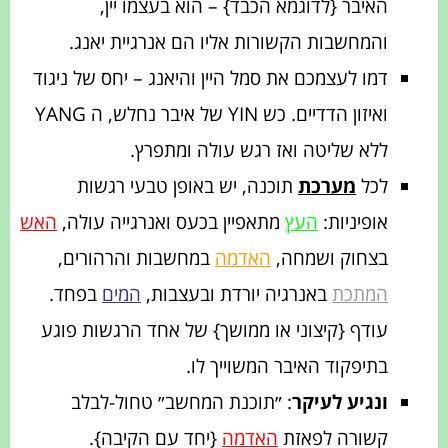
האיבר {לדוגמא הכבד} – הוא בעצמו יין,
והמחשבות הקשורות אליו הם אנרגיית יאנג.
דמו לעצמכם את סמל היין והיאנג – יחס של ניגוד
ואיזון הדדיים. כש YIN של איבר נחלש, ה YANG
ללא שליטה ואז רגש עולה ומתפרץ.
לכל
מערכת
תוכנה, יש באופן טבעי רגשות
אופיניות:
העץ
מתאפיין בכעס ואנרגייה עולה,
האש
בצחוק ושמחה,
האדמה
במחשבות והרהורים,
המתכת
באנרגיה יורדת ובעצבות,
המים
בפחד.
עודף {קיצוני או ממושך} של אחד הרגשות פוגע
בתיפקוד האיבר המשוייך לו.
ונגיע לעיקר
: ״תוכנת המחשב״ טחול-לבלב
קשורה לפאזת
האדמה
{יחד עם הקיבה}.