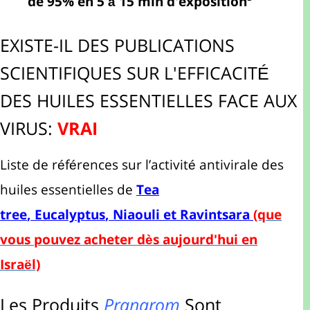
de 95% en 5 à 15 min d'exposition
EXISTE-IL DES PUBLICATIONS
SCIENTIFIQUES SUR L'EFFICACITÉ
DES HUILES ESSENTIELLES FACE AUX
VIRUS:
VRAI
Liste de références sur l’activité antivirale des
huiles essentielles de
Tea
tree
,
Eucalyptus
,
Niaouli
et
Ravintsara
(que
vous pouvez acheter dès aujourd'hui en
Israël)
Les
Produits
Pranarom
Sont