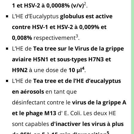
2
1 et HSV-2 à 0,0008% (v/v)
.
L’HE d’Eucalyptus
globulus est active
contre HSV-1 et HSV-2 à 0,009% et
3
0,008%
respectivement
.
L’HE de
Tea tree sur le Virus de la grippe
aviaire H5N1 et
sous-types H7N3 et
4
H9N2
à une dose de
10 μl
.
L’HE de
Tea tree et de l’HE d’eucalyptus
en aérosols
en tant que
désinfectant contre le
virus de la grippe A
et le phage M13
d' E. Coli. Les deux HE
sont capables
d'inactiver les virus à plus
5