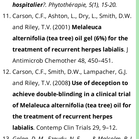
hospitalier
?. Phytothérapie, 5(1), 15-20.
Carson, C.F., Ashton, L., Dry, L., Smith, D.W.
and Riley, T.V. (2001)
Melaleuca
alternifolia (tea tree) oil gel (6%) for the
treatment of recurrent herpes labialis
. J
Antimicrob Chemother 48, 450–451.
Carson, C.F., Smith, D.W., Lampacher, G.J.
and Riley, T.V. (2008
) Use of deception to
achieve double-blinding in a clinical trial
of Melaleuca alternifolia (tea tree) oil for
the treatment of recurrent herpes
labialis
. Contemp Clin Trials 29, 9–12.
Galan, D. M., Ezeudu, N. E., …, & Malcolm, B. J.