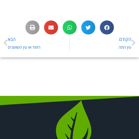
הקודם
הבא
עץ התה
רוזווד או עץ השושנים