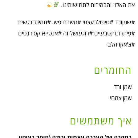
את האיזון והבהירות לתחושותינו.
#שמןורד #טיפולבעצמי #משברנפשי #תמיכהרגשית
#פיתרונותטבעיים #רוגעושלווה #אנטי-אוקסידנטים
#צ'אקרהלב
החומרים
שמן ורד
שמן צמחי
איך משתמשים
במקרה של הערכה עצמית ירודה (חוסר ביטחון