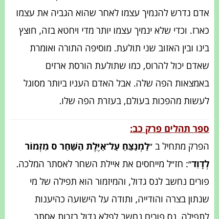
אדם נדרש להנמיך עצמו לאחר שהוא הגביה את עצמו
כארז. וכדי שלא ינמיך עצמו יותר מדי ויחטא בזה, חוצץ
בינו ובין האזוב שני תולעת. ‏מוסיפה התורה ואומרת
שאדם יכול להרוס, כמו שתולעת הורסת ארזים
באמצאות הפה שלה. אבל האדם העניו ביותר ‏מסוגל
לעשות מהפכות בעולם, בעזרת הפה שלו.
ספר תהלים פרק כב:
הפרק מתחיל ב ״
לַמְנַצֵּחַ עַל־אַיֶּלֶת הַשַּׁחַר ס מִזְמוֹר
לְדָוִד
״: חז״ל מייחסים את איילת השחר לאסתר המלכה.
פורים נחשב לנס גדול, והמיזמור הוא תפילה של מי
שנתון בצרה והודייה, ותודה על הישועה כהיענות
לתפילה. נס פורים נחשב לפלא גדול בזכות אסתר.