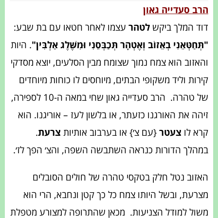
הרב סעדייה גאון
דוד המלך ביקש
לטהר
עצמו לאחר חטאו עם בת שבע:
"תְּחַטְּאֵנִי בְאֵזוֹב וְאֶטְהָר תְּכַבְּסֵנִי וּמִשֶּׁלֶג אַלְבִּין"
.‏ היות
והאזוב הוא ‏צמח נמוך שצומח מבין הסלעים, יוצא מסדקי
קירות וליד משקופי הבתים, מיוחסים לו כוחות מיוחדים
של טהרה.
‏הרב סעדייה גאון שחי במאה ה-10 לספירה,
זיהה את האורגנו כזעתר, ‏או בלשון לעז – אוריגנו. הוא
קרא לו
צעטר
{עם צ׳} ‏או בערבוב אותיות
צרעת
.
במהלך הדורות כנראה השתבשה השפה, והצ׳ הפך לז׳.‏
האזוב נטל חלק בטקסי טהרה של חולים הסובלים
מצרעת, ‏ובשל היותו צמח כל כך קטן ונחבא, הרי הוא
משול למודל הצניעות.
מכאן שהתרופה למצורע מטפלת