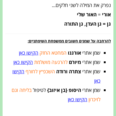
נפרק את המילה לשני חלקים…
אורי
=
האור שלי
גן = גן העדן, גן התורה
להרחבה על שמנים חשובים ממשפחת השיפתניים:
שמן אתרי
אורגנו
המחטא החזק
הקישו כאן
שמן אתרי
מיורם
להרגעה מושלמת
הקישו כאן
שמן אתרי
צתרה ורודה
השכפ״ץ לחורף
הקישו
כאן
שמן אתרי
היסופ
{בן איזוב}
לטיפול
בליחה וגם
לזיכרון
הקישו כאן