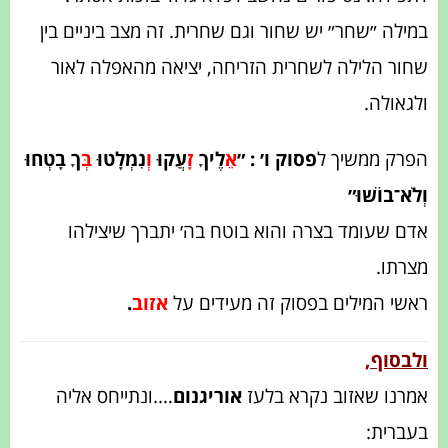
במילה ״שחר״ יש שחור וגם שחרית. זה מצב ביניים בין
שחור הלילה לשחרית הזריחה, יציאה מהאפלה לאור
ולגאולה.
הפרק ממשיך ל
פסוק ו׳ : ״
אֵ
לֶיךָ
זָ
עֲקוּ
וְ
נִמְלָטוּ
בְּ
ךָ בָטְחוּ
וְלֹא־בוֹשׁוּ״
אדם שעומד בצרה והוא בוטח בה׳ יתברך שיצילהו
מצרתו.
ראשי המילים בפסוק זה מעידים על
אזוב
.
ולבסוף,
אמרנו שאזוב נקרא בלעז
אוריגנום
….ונתייחס אליה
בעברית: