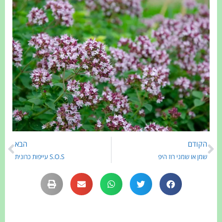
הקודם
הבא
שמן או שמני רוז היפ
S.O.S עייפות כרונית