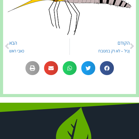
הקודם
הבא
וָנִיל – לא רק במטבח
כאבי ראש